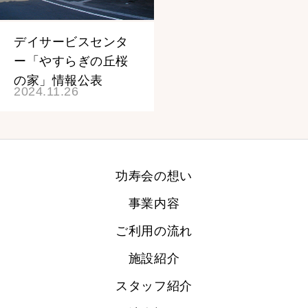
スタッフ紹介
デイサービスセンタ
ー「やすらぎの丘桜
法人概要
の家」情報公表
2024.11.26
お知らせ
求人情報
功寿会の想い
事業内容
ご利用の流れ
施設紹介
スタッフ紹介