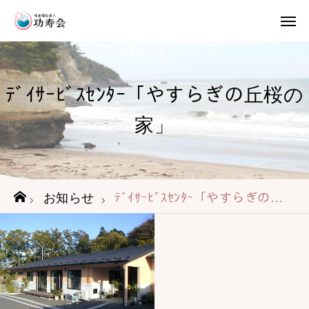
お問い合わせ
入居申請
ﾃﾞｲｻｰﾋﾞｽｾﾝﾀｰ「やすらぎの丘桜の
社会福祉法人功寿会
松島ハピネスライフ桜
家」
鶴巣 桜の家
市川桜の家
七ヶ浜桜の家
功寿会の想い
お知らせ
ﾃﾞｲｻｰﾋﾞｽｾﾝﾀｰ「やすらぎの丘桜の家」
事業内容
ご利用の流れ
施設紹介