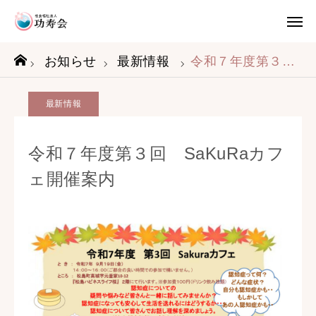
お問い合わせ
入居申請
お知らせ
最新情報
令和７年度第３回 SaKuRaカフェ開催案内
社会福祉法人功寿会
松島ハピネスライフ桜
最新情報
鶴巣 桜の家
市川桜の家
令和７年度第３回 SaKuRaカフ
七ヶ浜桜の家
ェ開催案内
功寿会の想い
事業内容
ご利用の流れ
施設紹介